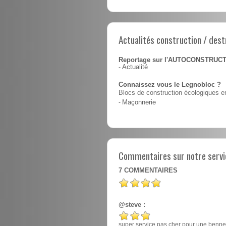
Actualités construction / dest
Reportage sur l'AUTOCONSTRUC
-
Actualité
Connaissez vous le Legnobloc ?
Blocs de construction écologiques en
-
Maçonnerie
Commentaires sur notre servic
7
COMMENTAIRES
@steve :
super service pas cher pour une benne