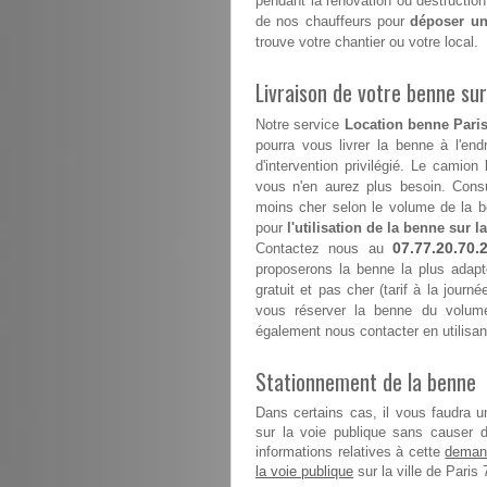
pendant la rénovation ou destruction
de nos chauffeurs pour
déposer un
trouve votre chantier ou votre local.
Livraison de votre benne sur 
Notre service
Location benne Paris
pourra vous livrer la benne à l'end
d'intervention privilégié. Le camion
vous n'en aurez plus besoin. Consul
moins cher selon le volume de la b
pour
l'utilisation de la benne sur la
07.77.20.70.
Contactez nous au
proposerons la benne la plus adapt
gratuit et pas cher (tarif à la journ
vous réserver la benne du volume
également nous contacter en utilisan
Stationnement de la benne
Dans certains cas, il vous faudra u
sur la voie publique sans causer 
demand
informations relatives à cette
la voie publique
sur la ville de Paris 