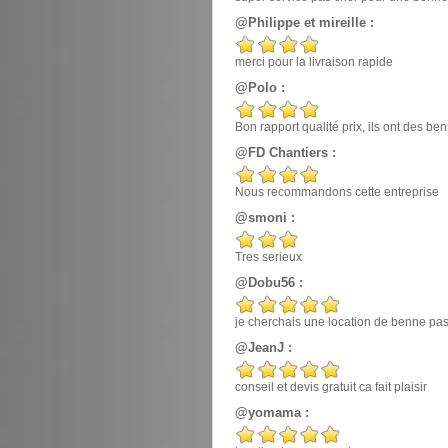
@Philippe et mireille :
merci pour la livraison rapide
@Polo :
Bon rapport qualité prix, ils ont des 
@FD Chantiers :
Nous recommandons cette entreprise
@smoni :
Tres serieux
@Dobu56 :
je cherchais une location de benne pas ch
@JeanJ :
conseil et devis gratuit ca fait plaisir
@yomama :