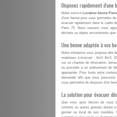
Disposez rapidement d'une be
Notre service
Location benne Paris
d'une benne pour vous permettre de 
évacuer rapidement dans le cadre de
Paris 75. Nous saurons vous appor
déchets ou objets encombrants que v
Une benne adaptée à vos besoi
Notre entreprise vous propose des b
matériaux à évacuer : 4m3, 8m3, 
sur un chantier de rénovation, terr
ou procéder à un enlèvement de déc
appropriée. Pour toute autre conte
demander afin que nous puissions 
vous permettra de disposer d'un benn
La solution pour évacuer d
Que vous ayez besoin de vous déb
ciments ou autres gravats durant v
grenier ou local de ses meubles, f