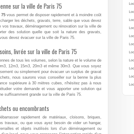
nne sur la ville de Paris 75
Loc
Loc
 75
vous permet de disposer rapidement et à moindre coût
Loc
charger les déchets, gravats, terre, sable que vous devez
 vos travaux, déménagement ou rénovation sur la ville de
Loc
ter des solution quelle que soit la nature des gravats,
Loc
ous devez évacuer sur la ville de Paris 75.
Loc
ns, livrée sur la ville de Paris 75
Loc
ennes de tous les volumes, selon la nature et le volume de
Loc
10m3, 12m3, 15m3, 20m3 et même 30m3. Que vous soyez
Loc
assement ou simplement pour évacuer un surplus de gravat
Loc
hets, nous saurons vous conseiller sur la benne la plus
nance supérieure à 30 mètres cubes, n'hésitez pas à nous
Loc
étudier votre demande et vous apporter une solution qui
e suffisamment grande sur la ville de Paris 75.
échets ou encombrants
arrasser rapidement de matériaux, cloisons, briques,
os travaux, ou que vous ayez besoin de vider un hangar,
errailles et objets inutilisés lors d’un déménagement ou