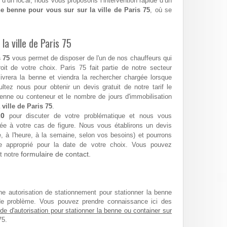
 d’un local, nous vous proposons l’intervention rapide d’un
e benne pour vous sur sur la ville de Paris 75
, où se
la ville de Paris 75
 75
vous permet de disposer de l'un de nos chauffeurs qui
roit de votre choix. Paris 75 fait partie de notre secteur
 livrera la benne et viendra la rechercher chargée lorsque
tez nous pour obtenir un devis gratuit de notre tarif le
enne ou conteneur et le nombre de jours d'immobilisation
 ville de Paris 75
.
20
pour discuter de votre problématique et nous vous
ée à votre cas de figure. Nous vous établirons un devis
ée, à l'heure, à la semaine, selon vos besoins) et pourrons
 approprié pour la date de votre choix. Vous pouvez
formulaire de contact.
t notre
ne autorisation de stationnement pour stationner la benne
de problème. Vous pouvez prendre connaissance ici des
e d'autorisation pour stationner la benne ou container sur
75.