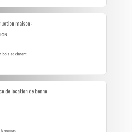
ruction maison :
TION
 bois et ciment.
e de location de benne
 à gravats