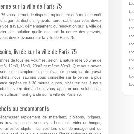
nne sur la ville de Paris 75
Loc
Loc
 75
vous permet de disposer rapidement et à moindre coût
Loc
charger les déchets, gravats, terre, sable que vous devez
 vos travaux, déménagement ou rénovation sur la ville de
Loc
ter des solution quelle que soit la nature des gravats,
Loc
ous devez évacuer sur la ville de Paris 75.
Loc
ns, livrée sur la ville de Paris 75
Loc
ennes de tous les volumes, selon la nature et le volume de
Loc
10m3, 12m3, 15m3, 20m3 et même 30m3. Que vous soyez
Loc
assement ou simplement pour évacuer un surplus de gravat
Loc
hets, nous saurons vous conseiller sur la benne la plus
nance supérieure à 30 mètres cubes, n'hésitez pas à nous
Loc
étudier votre demande et vous apporter une solution qui
e suffisamment grande sur la ville de Paris 75.
échets ou encombrants
arrasser rapidement de matériaux, cloisons, briques,
os travaux, ou que vous ayez besoin de vider un hangar,
errailles et objets inutilisés lors d’un déménagement ou