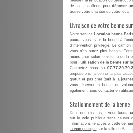
pendant la rénovation ou destruction
de nos chauffeurs pour
déposer un
trouve votre chantier ou votre local.
Livraison de votre benne sur 
Notre service
Location benne Paris
pourra vous livrer la benne à l'end
d'intervention privilégié. Le camion
vous n'en aurez plus besoin. Consul
moins cher selon le volume de la b
pour
l'utilisation de la benne sur la
07.77.20.70.
Contactez nous au
proposerons la benne la plus adapt
gratuit et pas cher (tarif à la journ
vous réserver la benne du volume
également nous contacter en utilisan
Stationnement de la benne
Dans certains cas, il vous faudra u
sur la voie publique sans causer 
demand
informations relatives à cette
la voie publique
sur la ville de Paris 