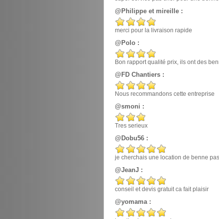
@Philippe et mireille :
merci pour la livraison rapide
@Polo :
Bon rapport qualité prix, ils ont des 
@FD Chantiers :
Nous recommandons cette entreprise
@smoni :
Tres serieux
@Dobu56 :
je cherchais une location de benne pas ch
@JeanJ :
conseil et devis gratuit ca fait plaisir
@yomama :