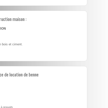
ruction maison :
TION
 bois et ciment.
e de location de benne
 à gravats