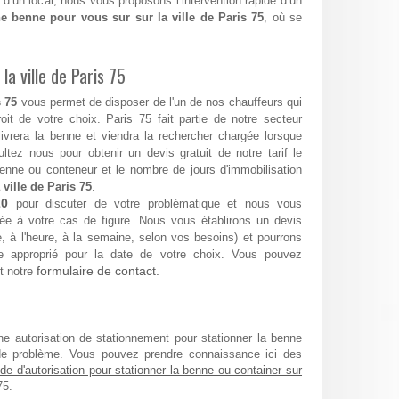
 d’un local, nous vous proposons l’intervention rapide d’un
e benne pour vous sur sur la ville de Paris 75
, où se
la ville de Paris 75
 75
vous permet de disposer de l'un de nos chauffeurs qui
roit de votre choix. Paris 75 fait partie de notre secteur
 livrera la benne et viendra la rechercher chargée lorsque
tez nous pour obtenir un devis gratuit de notre tarif le
enne ou conteneur et le nombre de jours d'immobilisation
 ville de Paris 75
.
20
pour discuter de votre problématique et nous vous
ée à votre cas de figure. Nous vous établirons un devis
ée, à l'heure, à la semaine, selon vos besoins) et pourrons
 approprié pour la date de votre choix. Vous pouvez
formulaire de contact.
t notre
ne autorisation de stationnement pour stationner la benne
de problème. Vous pouvez prendre connaissance ici des
e d'autorisation pour stationner la benne ou container sur
75.