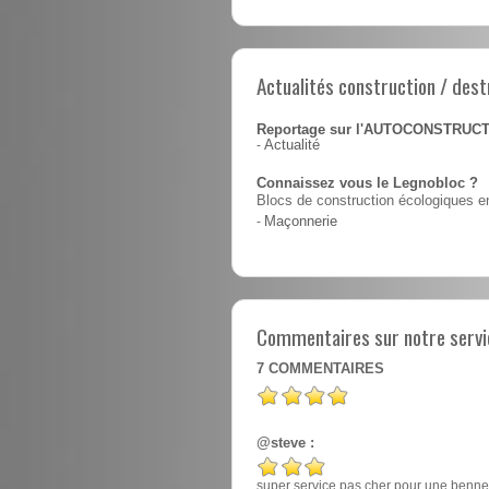
Actualités construction / dest
Reportage sur l'AUTOCONSTRUC
-
Actualité
Connaissez vous le Legnobloc ?
Blocs de construction écologiques en
-
Maçonnerie
Commentaires sur notre servic
7
COMMENTAIRES
@steve :
super service pas cher pour une benne