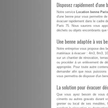
Disposez rapidement d'une be
Notre service
Location benne Paris
d'une benne pour vous permettre de 
évacuer rapidement dans le cadre de
Paris 75. Nous saurons vous appor
déchets ou objets encombrants que v
Une benne adaptée à vos besoi
Notre entreprise vous propose des b
matériaux à évacuer : 4m3, 8m3, 
sur un chantier de rénovation, terr
ou procéder à un enlèvement de déc
appropriée. Pour toute autre conte
demander afin que nous puissions 
vous permettra de disposer d'un benn
La solution pour évacuer d
Que vous ayez besoin de vous déb
ciments ou autres gravats durant v
grenier ou local de ses meubles, f