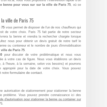
 d’un local, nous vous proposons l’intervention rapide d’un
e benne pour vous sur sur la ville de Paris 75
, où se
la ville de Paris 75
 75
vous permet de disposer de l'un de nos chauffeurs qui
roit de votre choix. Paris 75 fait partie de notre secteur
 livrera la benne et viendra la rechercher chargée lorsque
tez nous pour obtenir un devis gratuit de notre tarif le
enne ou conteneur et le nombre de jours d'immobilisation
 ville de Paris 75
.
20
pour discuter de votre problématique et nous vous
ée à votre cas de figure. Nous vous établirons un devis
ée, à l'heure, à la semaine, selon vos besoins) et pourrons
 approprié pour la date de votre choix. Vous pouvez
formulaire de contact.
t notre
ne autorisation de stationnement pour stationner la benne
de problème. Vous pouvez prendre connaissance ici des
e d'autorisation pour stationner la benne ou container sur
75.