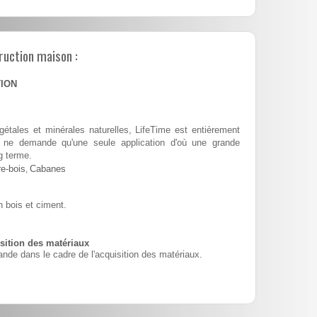
ruction maison :
TION
tales et minérales naturelles, LifeTime est entièrement
 et ne demande qu'une seule application d'où une grande
g terme.
e-bois
,
Cabanes
 bois et ciment.
ition des matériaux
nde dans le cadre de l'acquisition des matériaux.