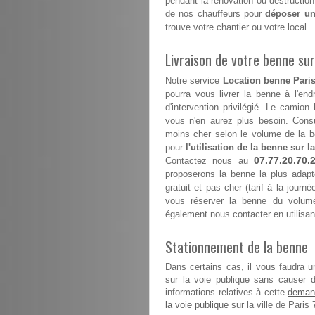
pendant la rénovation ou destruction
de nos chauffeurs pour
déposer un
trouve votre chantier ou votre local.
Livraison de votre benne sur 
Notre service
Location benne Paris
pourra vous livrer la benne à l'end
d'intervention privilégié. Le camion
vous n'en aurez plus besoin. Consul
moins cher selon le volume de la b
pour
l'utilisation de la benne sur la
07.77.20.70.
Contactez nous au
proposerons la benne la plus adapt
gratuit et pas cher (tarif à la journ
vous réserver la benne du volume
également nous contacter en utilisan
Stationnement de la benne
Dans certains cas, il vous faudra u
sur la voie publique sans causer 
demand
informations relatives à cette
la voie publique
sur la ville de Paris 