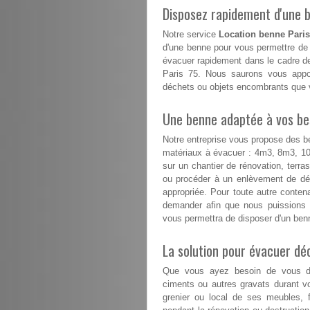
Disposez rapidement d'une be
Notre service
Location benne Paris
d'une benne pour vous permettre de 
évacuer rapidement dans le cadre de
Paris 75. Nous saurons vous appor
déchets ou objets encombrants que v
Une benne adaptée à vos besoi
Notre entreprise vous propose des b
matériaux à évacuer : 4m3, 8m3, 
sur un chantier de rénovation, terr
ou procéder à un enlèvement de déc
appropriée. Pour toute autre conte
demander afin que nous puissions 
vous permettra de disposer d'un benn
La solution pour évacuer d
Que vous ayez besoin de vous déb
ciments ou autres gravats durant v
grenier ou local de ses meubles, f