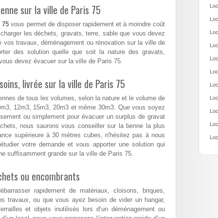
nne sur la ville de Paris 75
Loc
Loc
 75
vous permet de disposer rapidement et à moindre coût
Loc
charger les déchets, gravats, terre, sable que vous devez
 vos travaux, déménagement ou rénovation sur la ville de
Loc
ter des solution quelle que soit la nature des gravats,
Loc
ous devez évacuer sur la ville de Paris 75.
Loc
ns, livrée sur la ville de Paris 75
Loc
ennes de tous les volumes, selon la nature et le volume de
Loc
10m3, 12m3, 15m3, 20m3 et même 30m3. Que vous soyez
Loc
assement ou simplement pour évacuer un surplus de gravat
Loc
hets, nous saurons vous conseiller sur la benne la plus
nance supérieure à 30 mètres cubes, n'hésitez pas à nous
Loc
étudier votre demande et vous apporter une solution qui
e suffisamment grande sur la ville de Paris 75.
échets ou encombrants
arrasser rapidement de matériaux, cloisons, briques,
os travaux, ou que vous ayez besoin de vider un hangar,
errailles et objets inutilisés lors d’un déménagement ou