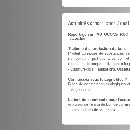
Actualités construction / dest
Reportage sur l'AUTOCONSTRUC
-
Actualité
Traitement et protection du bois
Produit composé de substances végé
non-polluant, pratique à utiliser,
économie de temps et d'argent à lon
-
Ossature-bois
/
Habitations
,
Ossatur
Connaissez vous le Legnobloc ?
Blocs de construction écologiques en
-
Maçonnerie
Le bon de commande pour l'acquis
A propos de l'envoi du bon de comma
-
Les vendeurs de Matériaux