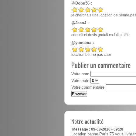
@Dobu56 :
je cherchais une location de benne pas ch
@JeanJ :
conseil et devis gratuit ca fait plaisir
@yomama :
location benne pas cher
Publier un commentaire
Votre nom
Votre note
Votre commentaire
Notre actualité
Message : 09-08-2026 - 09:28
Location benne Paris 75 vous livre tr