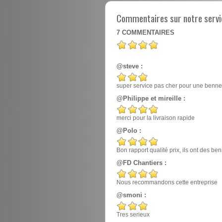
Commentaires sur notre servic
7
COMMENTAIRES
@steve :
super service pas cher pour une benne
@Philippe et mireille :
merci pour la livraison rapide
@Polo :
Bon rapport qualité prix, ils ont des 
@FD Chantiers :
Nous recommandons cette entreprise
@smoni :
Tres serieux