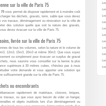
nne sur la ville de Paris 75
Loc
Loc
 75
vous permet de disposer rapidement et à moindre coût
Loc
charger les déchets, gravats, terre, sable que vous devez
 vos travaux, déménagement ou rénovation sur la ville de
Loc
ter des solution quelle que soit la nature des gravats,
Loc
ous devez évacuer sur la ville de Paris 75.
Loc
ns, livrée sur la ville de Paris 75
Loc
ennes de tous les volumes, selon la nature et le volume de
Loc
10m3, 12m3, 15m3, 20m3 et même 30m3. Que vous soyez
Loc
assement ou simplement pour évacuer un surplus de gravat
Loc
hets, nous saurons vous conseiller sur la benne la plus
nance supérieure à 30 mètres cubes, n'hésitez pas à nous
Loc
étudier votre demande et vous apporter une solution qui
e suffisamment grande sur la ville de Paris 75.
échets ou encombrants
arrasser rapidement de matériaux, cloisons, briques,
os travaux, ou que vous ayez besoin de vider un hangar,
errailles et objets inutilisés lors d’un déménagement ou