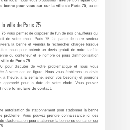
 d’un local, nous vous proposons l’intervention rapide d’un
e benne pour vous sur sur la ville de Paris 75
, où se
la ville de Paris 75
 75
vous permet de disposer de l'un de nos chauffeurs qui
roit de votre choix. Paris 75 fait partie de notre secteur
 livrera la benne et viendra la rechercher chargée lorsque
tez nous pour obtenir un devis gratuit de notre tarif le
enne ou conteneur et le nombre de jours d'immobilisation
 ville de Paris 75
.
20
pour discuter de votre problématique et nous vous
ée à votre cas de figure. Nous vous établirons un devis
ée, à l'heure, à la semaine, selon vos besoins) et pourrons
 approprié pour la date de votre choix. Vous pouvez
formulaire de contact.
t notre
ne autorisation de stationnement pour stationner la benne
de problème. Vous pouvez prendre connaissance ici des
e d'autorisation pour stationner la benne ou container sur
75.