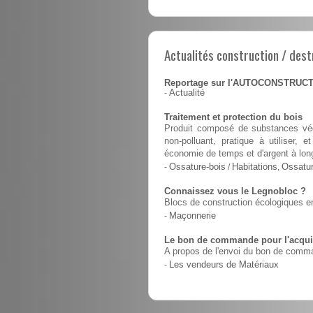
Actualités construction / dest
Reportage sur l'AUTOCONSTRUC
-
Actualité
Traitement et protection du bois
Produit composé de substances végé
non-polluant, pratique à utiliser,
économie de temps et d'argent à lon
-
Ossature-bois
/
Habitations
,
Ossatur
Connaissez vous le Legnobloc ?
Blocs de construction écologiques en
-
Maçonnerie
Le bon de commande pour l'acquis
A propos de l'envoi du bon de comma
-
Les vendeurs de Matériaux