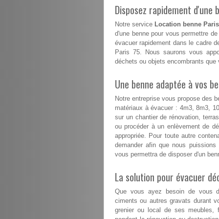
Disposez rapidement d'une be
Notre service
Location benne Paris
d'une benne pour vous permettre de 
évacuer rapidement dans le cadre de
Paris 75. Nous saurons vous appor
déchets ou objets encombrants que v
Une benne adaptée à vos besoi
Notre entreprise vous propose des b
matériaux à évacuer : 4m3, 8m3, 
sur un chantier de rénovation, terr
ou procéder à un enlèvement de déc
appropriée. Pour toute autre conte
demander afin que nous puissions 
vous permettra de disposer d'un benn
La solution pour évacuer d
Que vous ayez besoin de vous déb
ciments ou autres gravats durant v
grenier ou local de ses meubles, f