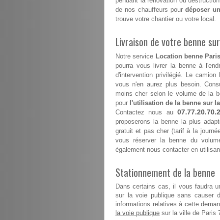
pendant la rénovation ou destruction
de nos chauffeurs pour
déposer un
trouve votre chantier ou votre local.
Livraison de votre benne sur 
Notre service
Location benne Paris
pourra vous livrer la benne à l'end
d'intervention privilégié. Le camion
vous n'en aurez plus besoin. Consul
moins cher selon le volume de la b
pour
l'utilisation de la benne sur la
07.77.20.70.
Contactez nous au
proposerons la benne la plus adapt
gratuit et pas cher (tarif à la journ
vous réserver la benne du volume
également nous contacter en utilisan
Stationnement de la benne
Dans certains cas, il vous faudra u
sur la voie publique sans causer 
demand
informations relatives à cette
la voie publique
sur la ville de Paris 