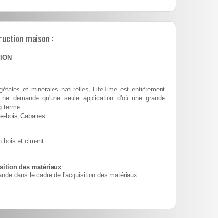
ruction maison :
TION
tales et minérales naturelles, LifeTime est entièrement
 et ne demande qu'une seule application d'où une grande
g terme.
e-bois
,
Cabanes
 bois et ciment.
ition des matériaux
nde dans le cadre de l'acquisition des matériaux.