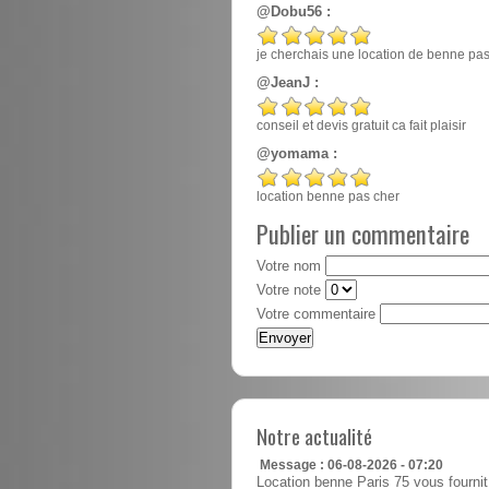
@Dobu56 :
je cherchais une location de benne pas ch
@JeanJ :
conseil et devis gratuit ca fait plaisir
@yomama :
location benne pas cher
Publier un commentaire
Votre nom
Votre note
Votre commentaire
Notre actualité
Message : 06-08-2026 - 07:20
Location benne Paris 75 vous fournit 