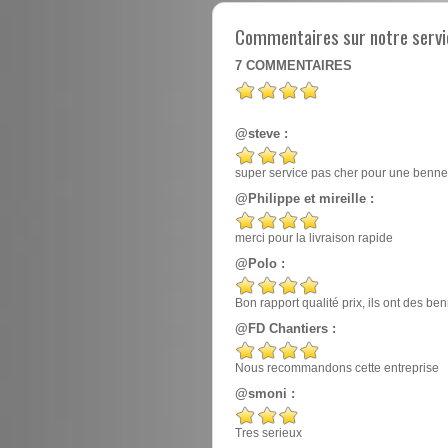
Commentaires sur notre servic
7
COMMENTAIRES
@steve :
super service pas cher pour une benne
@Philippe et mireille :
merci pour la livraison rapide
@Polo :
Bon rapport qualité prix, ils ont des 
@FD Chantiers :
Nous recommandons cette entreprise
@smoni :
Tres serieux