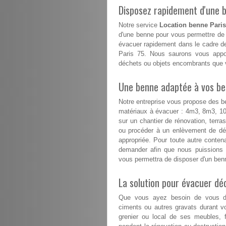
Disposez rapidement d'une be
Notre service
Location benne Paris
d'une benne pour vous permettre de 
évacuer rapidement dans le cadre de
Paris 75. Nous saurons vous appor
déchets ou objets encombrants que v
Une benne adaptée à vos besoi
Notre entreprise vous propose des b
matériaux à évacuer : 4m3, 8m3, 
sur un chantier de rénovation, terr
ou procéder à un enlèvement de déc
appropriée. Pour toute autre conte
demander afin que nous puissions 
vous permettra de disposer d'un benn
La solution pour évacuer d
Que vous ayez besoin de vous déb
ciments ou autres gravats durant v
grenier ou local de ses meubles, f