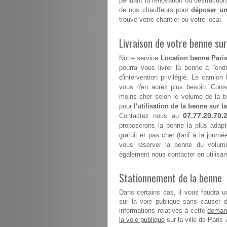
pendant la rénovation ou destruction
de nos chauffeurs pour
déposer un
trouve votre chantier ou votre local.
Livraison de votre benne sur 
Notre service
Location benne Paris
pourra vous livrer la benne à l'end
d'intervention privilégié. Le camion
vous n'en aurez plus besoin. Consul
moins cher selon le volume de la b
pour
l'utilisation de la benne sur la
07.77.20.70.
Contactez nous au
proposerons la benne la plus adapt
gratuit et pas cher (tarif à la journ
vous réserver la benne du volume
également nous contacter en utilisan
Stationnement de la benne
Dans certains cas, il vous faudra u
sur la voie publique sans causer 
demand
informations relatives à cette
la voie publique
sur la ville de Paris 