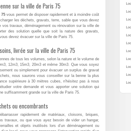
nne sur la ville de Paris 75
Loc
Loc
 75
vous permet de disposer rapidement et à moindre coût
Loc
charger les déchets, gravats, terre, sable que vous devez
 vos travaux, déménagement ou rénovation sur la ville de
Loc
ter des solution quelle que soit la nature des gravats,
Loc
ous devez évacuer sur la ville de Paris 75.
Loc
ns, livrée sur la ville de Paris 75
Loc
ennes de tous les volumes, selon la nature et le volume de
Loc
10m3, 12m3, 15m3, 20m3 et même 30m3. Que vous soyez
Loc
assement ou simplement pour évacuer un surplus de gravat
Loc
hets, nous saurons vous conseiller sur la benne la plus
nance supérieure à 30 mètres cubes, n'hésitez pas à nous
Loc
étudier votre demande et vous apporter une solution qui
e suffisamment grande sur la ville de Paris 75.
échets ou encombrants
arrasser rapidement de matériaux, cloisons, briques,
os travaux, ou que vous ayez besoin de vider un hangar,
errailles et objets inutilisés lors d’un déménagement ou