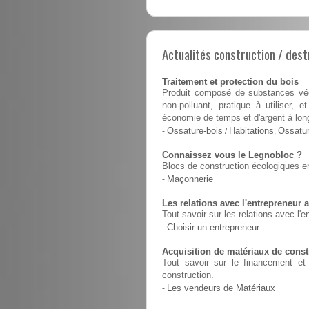
Actualités construction / dest
Traitement et protection du bois
Produit composé de substances végé
non-polluant, pratique à utiliser,
économie de temps et d'argent à lon
-
Ossature-bois
/
Habitations
,
Ossatur
Connaissez vous le Legnobloc ?
Blocs de construction écologiques en
-
Maçonnerie
Les relations avec l'entrepreneur a
Tout savoir sur les relations avec l'e
-
Choisir un entrepreneur
Acquisition de matériaux de constr
Tout savoir sur le financement et 
construction.
-
Les vendeurs de Matériaux