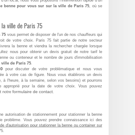
 d’un local, nous vous proposons l’intervention rapide d’un
e benne pour vous sur sur la ville de Paris 75
, où se
la ville de Paris 75
 75
vous permet de disposer de l'un de nos chauffeurs qui
roit de votre choix. Paris 75 fait partie de notre secteur
 livrera la benne et viendra la rechercher chargée lorsque
tez nous pour obtenir un devis gratuit de notre tarif le
enne ou conteneur et le nombre de jours d'immobilisation
 ville de Paris 75
.
20
pour discuter de votre problématique et nous vous
ée à votre cas de figure. Nous vous établirons un devis
ée, à l'heure, à la semaine, selon vos besoins) et pourrons
 approprié pour la date de votre choix. Vous pouvez
formulaire de contact.
t notre
ne autorisation de stationnement pour stationner la benne
de problème. Vous pouvez prendre connaissance ici des
e d'autorisation pour stationner la benne ou container sur
75.