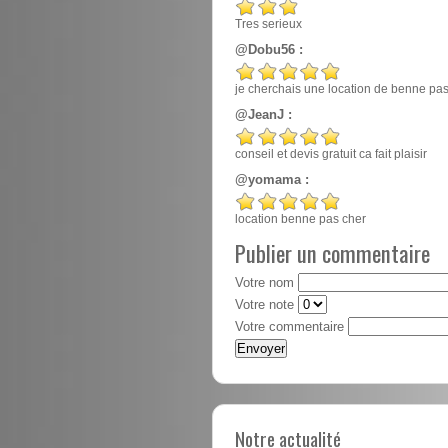
Tres serieux
@Dobu56 :
je cherchais une location de benne pas ch
@JeanJ :
conseil et devis gratuit ca fait plaisir
@yomama :
location benne pas cher
Publier un commentaire
Votre nom
Votre note
Votre commentaire
Notre actualité