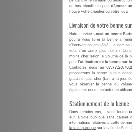
pendant la rénovation ou destruction
de nos chauffeurs pour
déposer un
trouve votre chantier ou votre local.
Livraison de votre benne sur 
Notre service
Location benne Paris
pourra vous livrer la benne à l'end
d'intervention privilégié. Le camion
vous n'en aurez plus besoin. Consul
moins cher selon le volume de la b
pour
l'utilisation de la benne sur la
07.77.20.70.
Contactez nous au
proposerons la benne la plus adapt
gratuit et pas cher (tarif à la journ
vous réserver la benne du volume
également nous contacter en utilisan
Stationnement de la benne
Dans certains cas, il vous faudra u
sur la voie publique sans causer 
demand
informations relatives à cette
la voie publique
sur la ville de Paris 