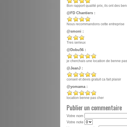
Bon rapport qualité prix, ils ont des 
@FD Chantiers :
Nous recommandons cette entreprise
@smoni :
Tres serieux
@Dobu56 :
je cherchais une location de benne pas ch
@JeanJ :
conseil et devis gratuit ca fait plaisir
@yomama :
location benne pas cher
Publier un commentaire
Votre nom
Votre note