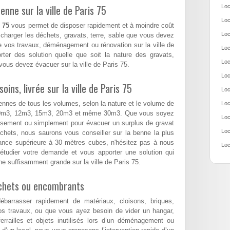
nne sur la ville de Paris 75
Loc
Loc
 75
vous permet de disposer rapidement et à moindre coût
Loc
charger les déchets, gravats, terre, sable que vous devez
 vos travaux, déménagement ou rénovation sur la ville de
Loc
ter des solution quelle que soit la nature des gravats,
Loc
ous devez évacuer sur la ville de Paris 75.
Loc
ns, livrée sur la ville de Paris 75
Loc
ennes de tous les volumes, selon la nature et le volume de
Loc
10m3, 12m3, 15m3, 20m3 et même 30m3. Que vous soyez
Loc
assement ou simplement pour évacuer un surplus de gravat
Loc
hets, nous saurons vous conseiller sur la benne la plus
nance supérieure à 30 mètres cubes, n'hésitez pas à nous
Loc
étudier votre demande et vous apporter une solution qui
e suffisamment grande sur la ville de Paris 75.
échets ou encombrants
arrasser rapidement de matériaux, cloisons, briques,
os travaux, ou que vous ayez besoin de vider un hangar,
errailles et objets inutilisés lors d’un déménagement ou