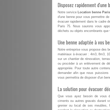
Disposez rapidement d'une be
Notre service
Location benne Paris
d'une benne pour vous permettre de 
évacuer rapidement dans le cadre de
Paris 75. Nous saurons vous appor
déchets ou objets encombrants que v
Une benne adaptée à vos besoi
Notre entreprise vous propose des b
matériaux à évacuer : 4m3, 8m3, 
sur un chantier de rénovation, terr
ou procéder à un enlèvement de déc
appropriée. Pour toute autre conte
demander afin que nous puissions 
vous permettra de disposer d'un benn
La solution pour évacuer d
Que vous ayez besoin de vous déb
ciments ou autres gravats durant v
grenier ou local de ses meubles, f