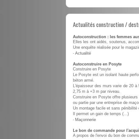
Actualités construction / dest
Autoconstruction : les femmes au
Elles les ont aidés, soutenus, accom
Une enquête réalisée pour le magaz
-
Actualité
Autoconstruire en Posyte
Construire en Posyte
Le Posyte est un isolant haute perfo
béton armé.
L'épaisseur des murs varie de 20 à 
2,75 m à +3 m par niveau.
Construire en Posyte offre plusieurs 
ou partie par une entreprise de maço
Un montage facile et sans pénibilit
Il permet un gain de temps (…)
-
Maçonnerie
Le bon de commande pour l'acquis
A propos de l'envoi du bon de comma