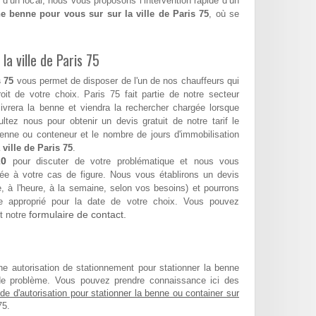
 d’un local, nous vous proposons l’intervention rapide d’un
e benne pour vous sur sur la ville de Paris 75
, où se
la ville de Paris 75
 75
vous permet de disposer de l'un de nos chauffeurs qui
roit de votre choix. Paris 75 fait partie de notre secteur
 livrera la benne et viendra la rechercher chargée lorsque
tez nous pour obtenir un devis gratuit de notre tarif le
enne ou conteneur et le nombre de jours d'immobilisation
 ville de Paris 75
.
20
pour discuter de votre problématique et nous vous
ée à votre cas de figure. Nous vous établirons un devis
ée, à l'heure, à la semaine, selon vos besoins) et pourrons
 approprié pour la date de votre choix. Vous pouvez
formulaire de contact.
t notre
ne autorisation de stationnement pour stationner la benne
de problème. Vous pouvez prendre connaissance ici des
e d'autorisation pour stationner la benne ou container sur
75.